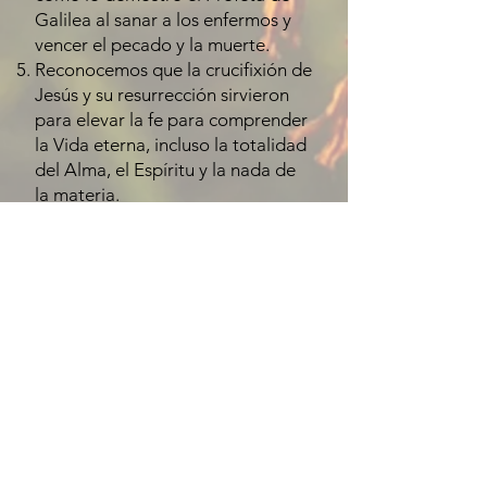
Galilea al sanar a los enfermos y
vencer el pecado y la muerte.
Reconocemos que la crucifixión de
Jesús y su resurrección sirvieron
para elevar la fe para comprender
la Vida eterna, incluso la totalidad
del Alma, el Espíritu y la nada de
la materia.
Y prometemos solemnemente
velar y orar para que esa Mente
esté en nosotros, que también
estaba en Cristo Jesús; hacer con
los demás lo que quisiéramos que
nos hicieran a nosotros; y ser
compasivo, justo y puro.
Primera Iglesia de