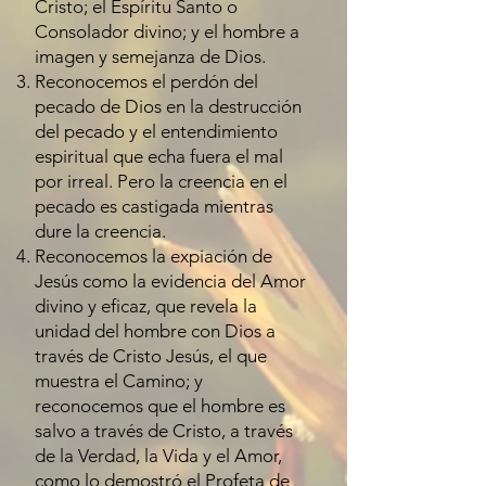
Cristo; el Espíritu Santo o
Consolador divino; y el hombre a
imagen y semejanza de Dios.
Reconocemos el perdón del
pecado de Dios en la destrucción
del pecado y el entendimiento
espiritual que echa fuera el mal
por irreal. Pero la creencia en el
pecado es castigada mientras
dure la creencia.
Reconocemos la expiación de
Jesús como la evidencia del Amor
divino y eficaz, que revela la
unidad del hombre con Dios a
través de Cristo Jesús, el que
muestra el Camino; y
reconocemos que el hombre es
salvo a través de Cristo, a través
de la Verdad, la Vida y el Amor,
como lo demostró el Profeta de